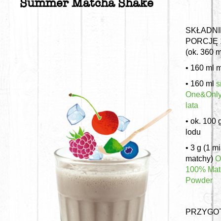
Summer Matcha Shake
SKŁADNI
PORCJĘ 
(ok. 360 m
• 160 ml 
• 160 ml
s
One&Only
lata
• ok. 100 
lodu
• 3 g (1 m
matchy)
O
100% Mat
Powder
PRZYGO