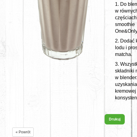
1. Do ble
w równyc
częściach
smoothie
One&Only
2. Dodać 
lodu i pro
matcha.
3. Wszyst
składniki
w blender
uzyskania
kremowej
konsystenc
Drukuj
« Powrót