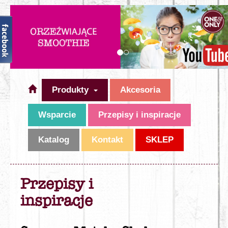
Produkty
Akcesoria
Wsparcie
Przepisy i inspiracje
Katalog
Kontakt
SKLEP
Przepisy i
inspiracje