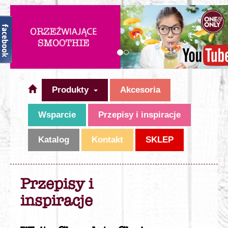
Produkty
Akcesoria
Wsparcie
Przepisy i inspiracje
Katalog
Kontakt
SKLEP
Przepisy i
inspiracje