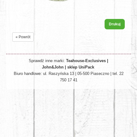
Drukuj
« Powrót
Sprawdź inne marki:
Teahouse-Exclusives
|
John&John
|
sklep UniPack
Biuro handlowe: ul. Raszyńska 13 | 05-500 Piaseczno | tel. 22
750 17 41