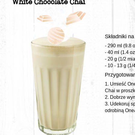
White Chocolate Chai
Składniki na
- 290 ml (9.8
- 40 ml (1.4 o
- 20 g (1/2 mia
- 10 - 13 g (1/
Przygotowan
1. Umieść On
Chai w proszk
2. Dobrze wym
3. Udekoruj s
odrobiną One